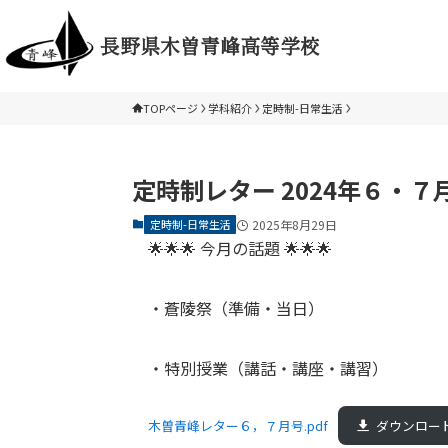
長野県木曽青峰高等学校
TOPページ
学科紹介
定時制-日常生活
定時制レター 2024年６・７
定時制-日常生活
2025年8月29日
🌟🌟🌟 今月の話題 🌟🌟🌟
・蒼陵祭（準備・当日）
・特別授業（講話・講座・講習）
木曽青峰レター６，７月号.pdf
ダウンロー