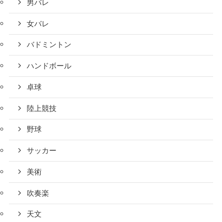
男バレ
女バレ
バドミントン
ハンドボール
卓球
陸上競技
野球
サッカー
美術
吹奏楽
天文