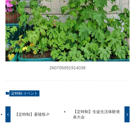
260705091914038
定時制-イベント
【定時制】生徒生活体験発
【定時制】蒼陵祭🎉
表大会