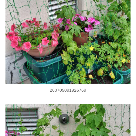
260705091926769