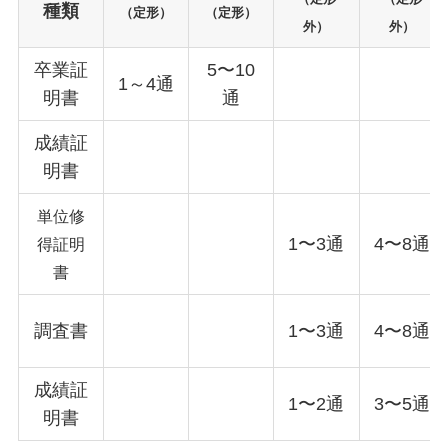
種類
（定形）
（定形）
外）
外）
卒業証
5〜10
1～4通
明書
通
成績証
明書
単位修
1〜3通
4〜8通
得証明
書
調査書
1〜3通
4〜8通
成績証
1〜2通
3〜5通
明書