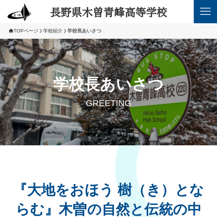
長野県木曽青峰高等学校
TOPページ
学校紹介
学校長あいさつ
学校長あいさつ
GREETING
『大地をおほう 樹（き）とな
らむ』
木曽の自然と伝統の中